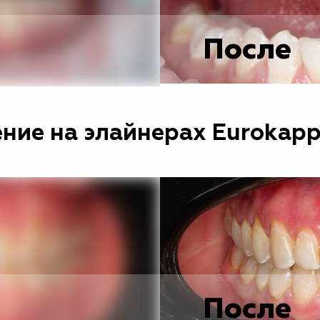
После
ние на элайнерах Eurokap
После