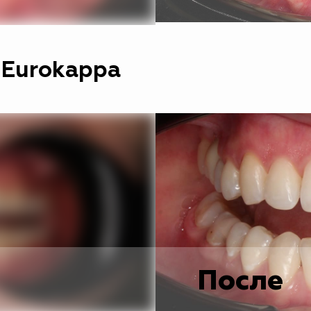
 Eurokappa
После