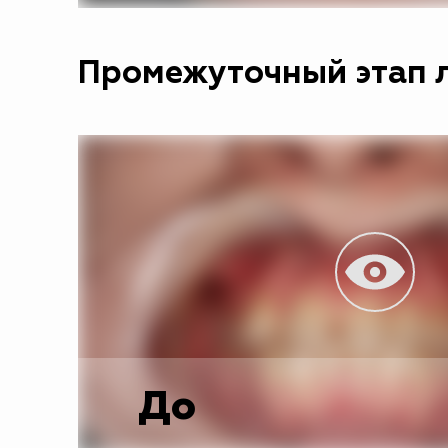
Промежуточный этап л
До