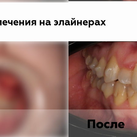
ечения на элайнерах
После