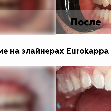
После
е на элайнерах Eurokappa