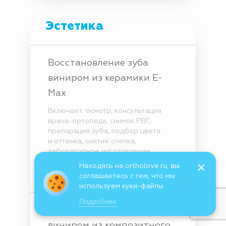
Эстетика
Восстановление зуба
виниром из керамики E-
Max
Включает: осмотр, консультация
врача-ортопеда, снимок РВГ,
препарация зуба, подбор цвета
и оттенка, снятие слепка,
лабораторное изготовление
винира, фиксация
Находясь на ortholove.ru, вы
соглашаетесь с тем, что мы
от 40 000 руб.
используем куки-файлы
Подробнее
Восстановление зуба
виниром из композитного