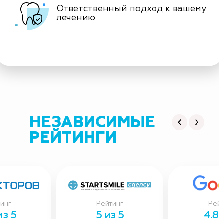
Ответственный подход к вашему
лечению
НЕЗАВИСИМЫЕ
РЕЙТИНГИ
инг
Рейтинг
Ре
из 5
5 из 5
4.8