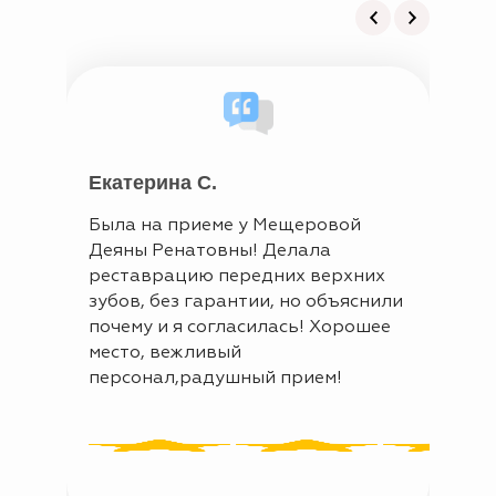
Екатерина С.
Лар
Была на приеме у Мещеровой
Врач
Деяны Ренатовны! Делала
проф
реставрацию передних верхних
сдел
зубов, без гарантии, но объяснили
зубо
почему и я согласилась! Хорошее
наде
место, вежливый
клин
персонал,радушный прием!