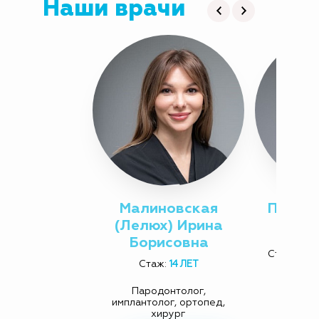
Наши врачи
Малиновская
Попова
(Лелюх) Ирина
Борисовна
Старший 
Стаж:
14 ЛЕТ
к
Пародонтолог,
имплантолог, ортопед,
хирург