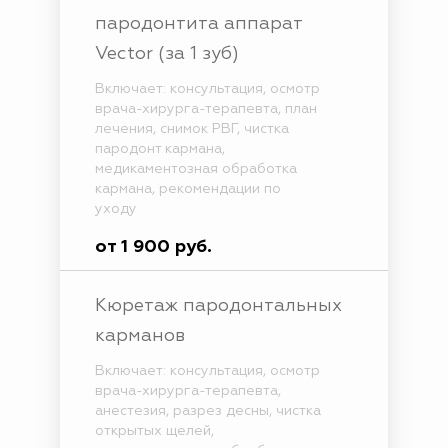
пародонтита аппарат
Vector (за 1 зуб)
Включает: консультация, осмотр
врача-хирурга-терапевта, план
лечения, снимок РВГ, чистка
пародонт кармана,
медикаментозная обработка
кармана, рекомендации по
уходу
от 1 900 руб.
Кюретаж пародонтальных
карманов
Включает: консультация, осмотр
врача-хирурга-терапевта,
анестезия, разрез десны, чистка
открытых щелей,