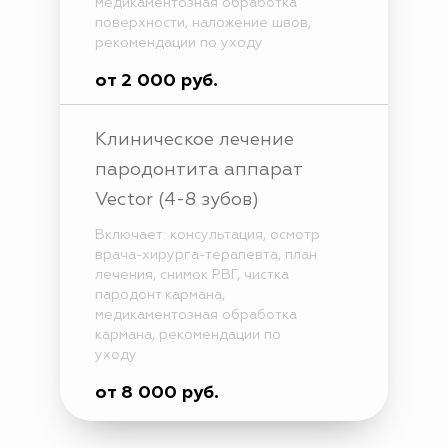
медикаментозная обработка
поверхности, наложение швов,
рекомендации по уходу
от 2 000 руб.
Клиническое лечение
пародонтита аппарат
Vector (4-8 зубов)
Включает: консультация, осмотр
врача-хирурга-терапевта, план
лечения, снимок РВГ, чистка
пародонт кармана,
медикаментозная обработка
кармана, рекомендации по
уходу
от 8 000 руб.