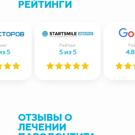
РЕЙТИНГИ
инг
Рейтинг
Ре
из 5
5 из 5
4.8
ОТЗЫВЫ О
ЛЕЧЕНИИ