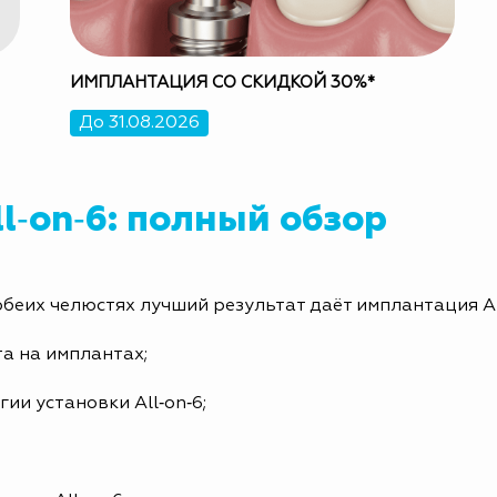
ИМПЛАНТАЦИЯ СО СКИДКОЙ 30%*
До 31.08.2026
l‑on‑6: полный обзор
обеих челюстях лучший результат даёт имплантация Al
та на имплантах;
ии установки All‑on‑6;