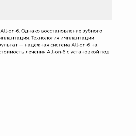
All‑on‑6. Однако восстановление зубного
 имплантация. Технология имплантации
ультат — надёжная система All‑on‑6 на
оимость лечения All‑on‑6 с установкой под