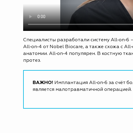
Специалисты разработали систему All‑on‑6 
All‑on‑4 от Nobel Biocare, а также схожа с 
анатомии. All‑on‑4 популярен. В костную тк
протез.
ВАЖНО!
Имплантация All‑on‑6 за счёт б
является малотравматичной операцией.