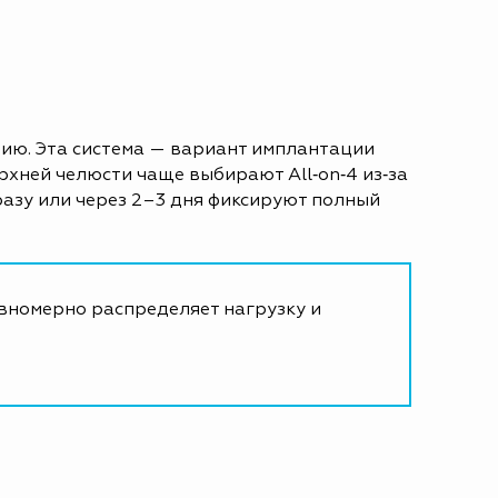
цию. Эта система — вариант имплантации
верхней челюсти чаще выбирают All‑on‑4 из‑за
разу или через 2–3 дня фиксируют полный
авномерно распределяет нагрузку и