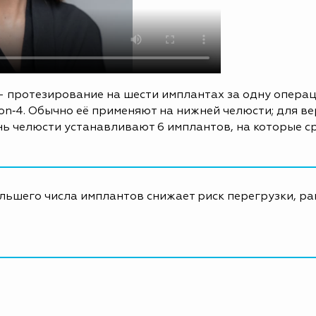
— протезирование на шести имплантах за одну опера
All‑on‑4. Обычно её применяют на нижней челюсти; для 
ань челюсти устанавливают 6 имплантов, на которые с
ольшего числа имплантов снижает риск перегрузки, р