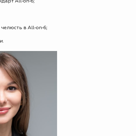
дарт All‑on‑6;
елюсть в All‑on‑6;
и.