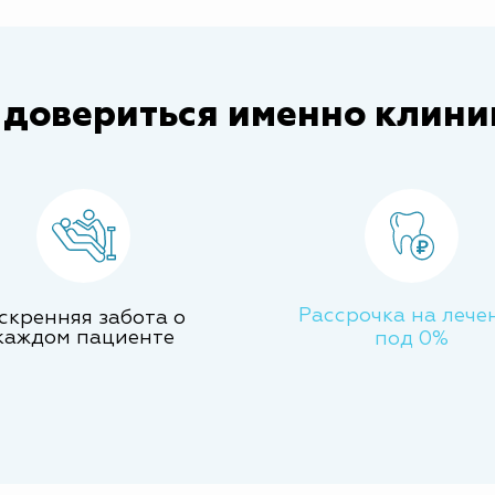
 довериться именно клини
Рассрочка на лече
скренняя забота о
каждом пациенте
под 0%