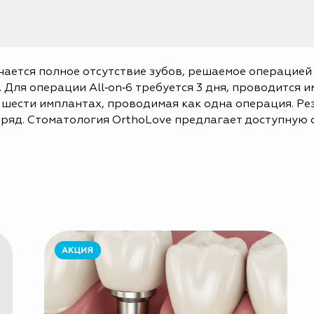
чается полное отсутствие зубов, решаемое операцией 
. Для операции All‑on‑6 требуется 3 дня, проводится
а шести имплантах, проводимая как одна операция. Рез
яд. Стоматология OrthoLove предлагает доступную ст