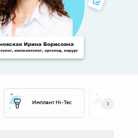
Имплан
Имплант Hi-Tec
Biocare