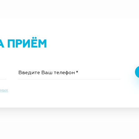
А ПРИЁМ
нных