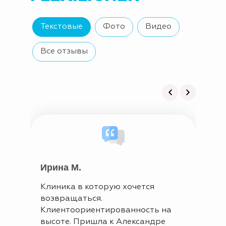
Текстовые
Фото
Видео
Все отзывы
Ирина М.
Ека
Клиника в которую хочется
Выбр
возвращаться.
прик
Клиентоориентированность на
можн
высоте. Пришла к Александре
удоб