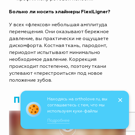
Больно ли носить элайнеры FlexiLigner?
У всех «флексов» небольшая амплитуда
перемещения. Они оказывают бережное
давление, вы практически не ощущаете
дискомфорта. Костная ткань, пародонт,
периодонт испытывают минимально
необходимое давление. Коррекция
происходит постепенно, поэтому ткани
успевают «перестроиться» под новое
положение зубов.
ПРИМЕРЫ РАБОТ
Находясь на ortholove.ru, вы
соглашаетесь с тем, что мы
используем куки-файлы
Подробнее