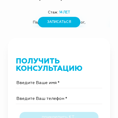
Стаж:
14 ЛЕТ
ЗАПИСАТЬСЯ
Пародонтолог, имплантолог,
Вр
ортопед, хирург
ПОЛУЧИТЬ
КОНСУЛЬТАЦИЮ
прикрепить КТ...