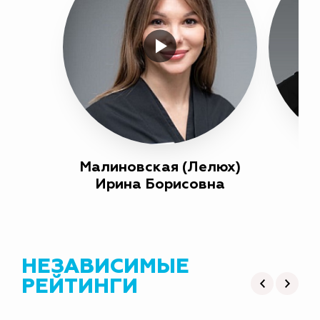
Малиновская (Лелюх)
М
Ирина Борисовна
НЕЗАВИСИМЫЕ
РЕЙТИНГИ