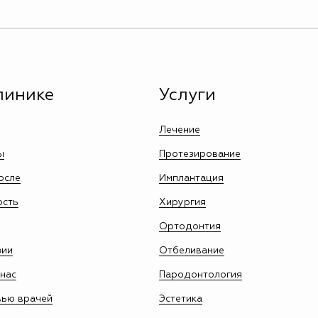
линике
Услуги
Лечение
ы
Протезирование
осле
Имплантация
ость
Хирургия
Ортодонтия
зии
Отбеливание
нас
Пародонтология
вью врачей
Эстетика