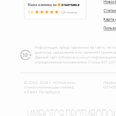
Новос
Статьи
Карта 
Пользо
Информация, представленная на сайте, не м
диагноза, назначения и не заменяет прием в
Данный сайт ortholove.ru носит информацио
определяемой положениями Статьи 437 (2) 
© 2002-2026 г. «OrthoLove»
Лиценз
стоматологическая клиника
003470
в Санкт-Петербурге.