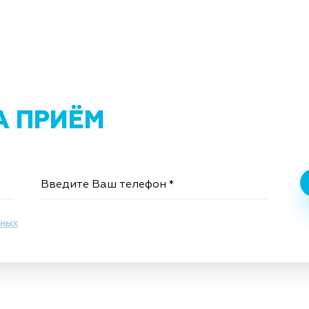
А ПРИЁМ
нных