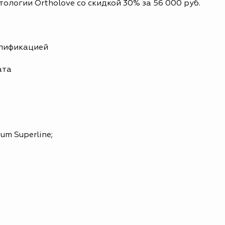
тологии Ortholove со скидкой 30% за 56 000 руб.
алификацией
ата
m Superline;