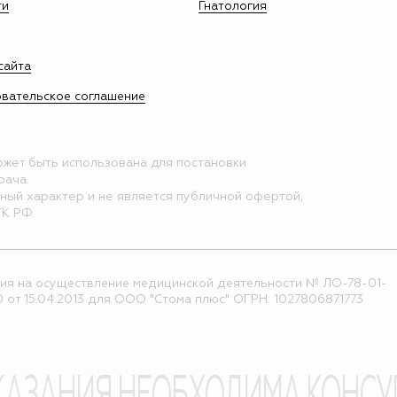
ти
Гнатология
сайта
вательское соглашение
ожет быть использована для постановки
рача.
нный характер и не является публичной офертой,
ГК РФ.
ия на осуществление медицинской деятельности № ЛО-78-01-
 от 15.04.2013 для ООО "Стома плюс" ОГРН: 1027806871773