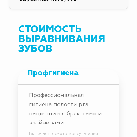
воспаление десен, его обязательно
надо устранить.
Сегодня существует несколько видов
брекет-систем: металлические,
керамические или сапфировые. Также
СТОИМОСТЬ
еще есть лигатурные и
ВЫРАВНИВАНИЯ
самолигирующие брекеты.
ЗУБОВ
Профгигиена
Профессиональная
гигиена полости рта
пациентам с брекетами и
элайнерами
Включает: осмотр, консультация