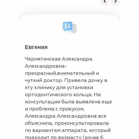
Евгения
Ири
Чернятинская Александра
Клин
Александровна-
возв
прекрасный,внимательный и
Клие
чуткий доктор. Привела дочку в
высо
эту клинику для установки
Алек
ортодонтического кольца. На
врач
консультации была выявлена еще
вост
и проблема с прикусом,
кажд
Александра Александровна все
элай
объяснила, проконсультировала
таки
по вариантам аппарата, который
подходит по возрасту (дочке 6