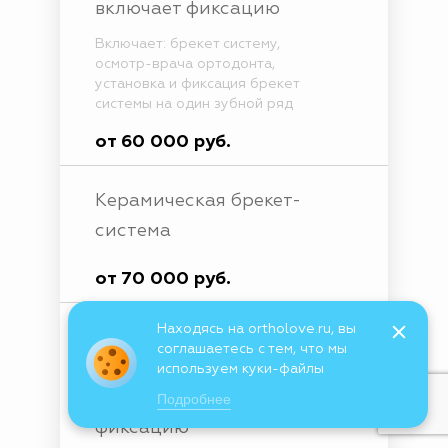
включает фиксацию
Включает: брекет систему,
осмотр-врача ортодонта,
установка и фиксация брекет
системы на один зубной ряд
от 60 000 руб.
Керамическая брекет-
система
от 70 000 руб.
Находясь на ortholove.ru, вы
Эстетическая сапфировая
соглашаетесь с тем, что мы
брекет-система на одну
используем куки-файлы
челюсть, включает
Подробнее
фиксацию