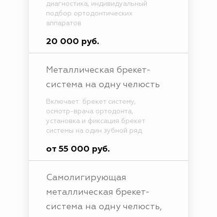
диагностика, индивидуальный
подбор ортодонтических
аппаратов
20 000 руб.
Металлическая брекет-
система на одну челюсть
Включает: брекет систему,
осмотр-врача ортодонта,
установка и фиксация брекет
системы на один зубной ряд
от 55 000 руб.
Самолигирующая
металлическая брекет-
система на одну челюсть,