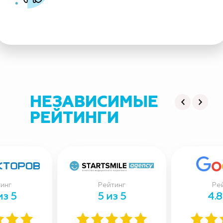
НЕЗАВИСИМЫЕ
РЕЙТИНГИ
инг
Рейтинг
Ре
из 5
5 из 5
4.8