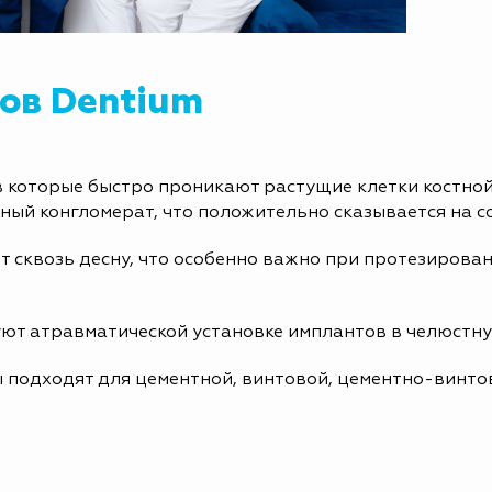
ов Dentium
 которые быстро проникают растущие клетки костной 
ный конгломерат, что положительно сказывается на со
т сквозь десну, что особенно важно при протезирован
уют атравматической установке имплантов в челюстну
подходят для цементной, винтовой, цементно-винто