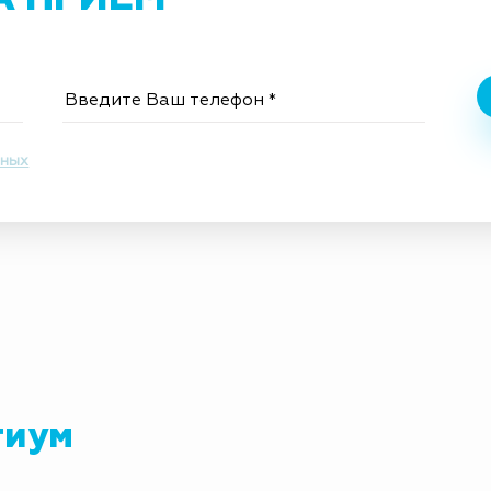
нных
тиум