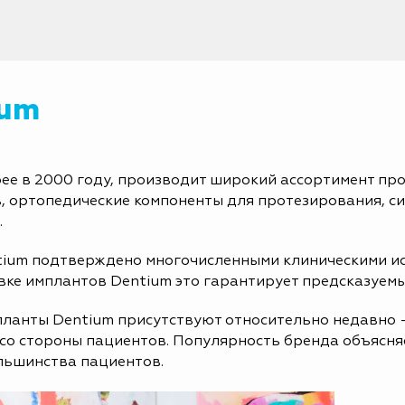
ium
ее в 2000 году, производит широкий ассортимент пр
 ортопедические компоненты для протезирования, син
.
ntium подтверждено многочисленными клиническими 
овке имплантов Dentium это гарантирует предсказуемы
мпланты Dentium присутствуют относительно недавно –
 со стороны пациентов. Популярность бренда объясня
ольшинства пациентов.