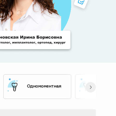
Одномоментная
Зубы за 