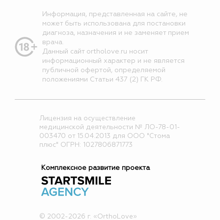
Информация, представленная на сайте, не
может быть использована для постановки
диагноза, назначения и не заменяет прием
врача.
Данный сайт ortholove.ru носит
информационный характер и не является
публичной офертой, определяемой
положениями Статьи 437 (2) ГК РФ.
Лицензия на осуществление
медицинской деятельности № ЛО-78-01-
003470 от 15.04.2013 для ООО "Стома
плюс" ОГРН: 1027806871773
Комплексное развитие проекта
© 2002-2026 г. «OrthoLove»