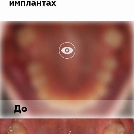
имплантах
До