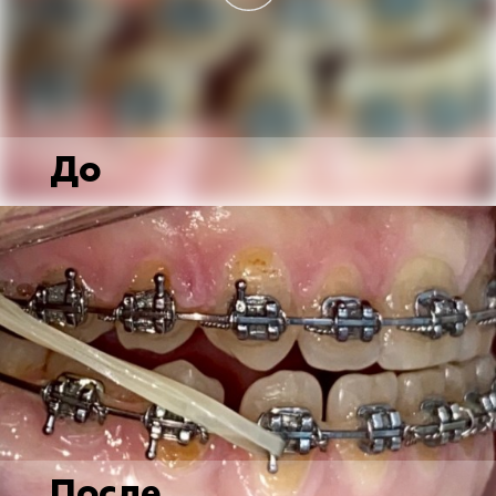
До
После