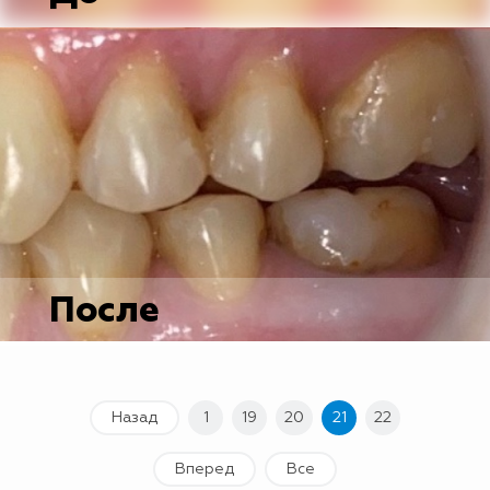
После
Назад
1
19
20
21
22
Вперед
Все