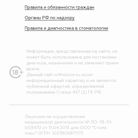
Правила и обязанности граждан
Органы РФ по надзору
Правила и диагностика в стоматологии
Информация, представленная на сайте, не
может быть использована для постановки
диагноза, назначения и не заменяет прием
врача.
Данный сайт ortholove.ru носит
информационный характер и не является
публичной офертой, определяемой
положениями Статьи 437 (2) ГК РФ.
Лицензия на осуществление
медицинской деятельности № ЛО-78-01-
003470 от 15.04.2013 для ООО "Стома
плюс" ОГРН: 1027806871773