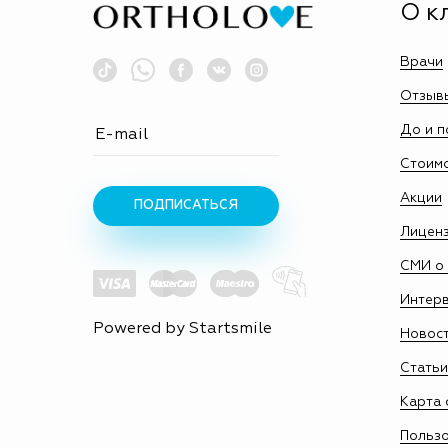
О к
Врачи
Отзыв
До и п
Стоим
Акции
ПОДПИСАТЬСЯ
Лицен
СМИ о 
Интер
Powered by
Startsmile
Новос
Статьи
Карта 
Пользо