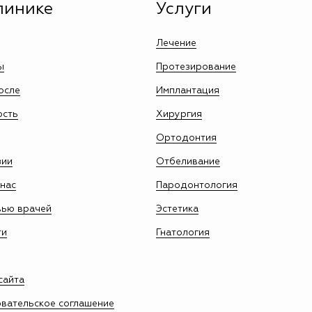
линике
Услуги
Лечение
ы
Протезирование
осле
Имплантация
ость
Хирургия
Ортодонтия
зии
Отбеливание
нас
Пародонтология
вью врачей
Эстетика
ти
Гнатология
сайта
вательское соглашение