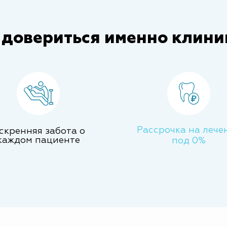
 довериться именно клини
Рассрочка на лече
скренняя забота о
каждом пациенте
под 0%