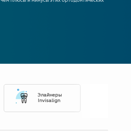
 чем плюсы и минусы этих ортодонтических
Элайнеры
Invisalign