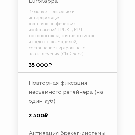
Eurokappa
Включает: описание и
интерпретация
рентгенографических
изображений ТРГ, КТ, МРТ,
фотопротокол, снятие оттисков
и подготовка моделей,
составление виртуального
плана лечения (ClinCheck)
35 000₽
Повторная фиксация
несъемного ретейнера (на
один зуб)
2 500₽
Активация брекет-системы