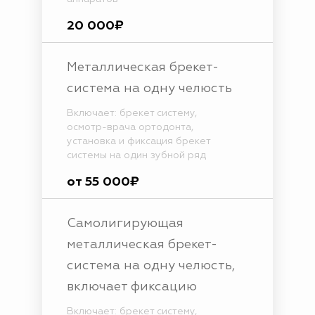
20 000₽
Металлическая брекет-
система на одну челюсть
Включает: брекет систему,
осмотр-врача ортодонта,
установка и фиксация брекет
системы на один зубной ряд
от 55 000₽
Самолигирующая
металлическая брекет-
система на одну челюсть,
включает фиксацию
Включает: брекет систему,