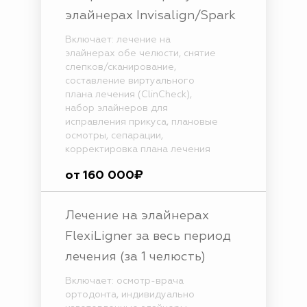
элайнерах Invisalign/Spark
Включает: лечение на
элайнерах обе челюсти, снятие
слепков/сканирование,
составление виртуального
плана лечения (ClinCheck),
набор элайнеров для
исправления прикуса, плановые
осмотры, сепарации,
корректировка плана лечения
от 160 000₽
Лечение на элайнерах
FlexiLigner за весь период
лечения (за 1 челюсть)
Включает: осмотр-врача
ортодонта, индивидуально