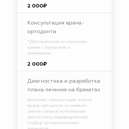
2 000₽
Консультация врача-
ортодонта
*Для пациентов из сторонних
клиник с брекетами и
элайнерами.
2 000₽
Диагностика и разработка
плана лечения на брекетах
Включает: консультация, осмотр
врача-ортодонта со снимком,
снятие слепков, комплексная
диагностика, индивидуальный
подбор ортодонтических
аппаратов