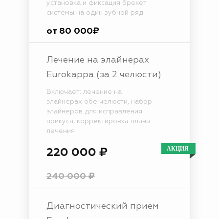
установка и фиксация брекет
системы на один зубной ряд
от 80 000₽
Лечение на элайнерах
Eurokappa (за 2 челюсти)
Включает: лечение на
элайнерах обе челюсти, набор
элайнеров для исправления
прикуса, корректировка плана
лечения
220 000 ₽
240 000 ₽
Диагностический прием