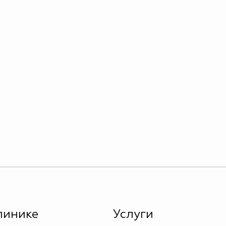
линике
Услуги