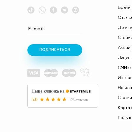
Врачи
Отзыв
До и п
Стоим
Акции
ПОДПИСАТЬСЯ
Лицен
СМИ о 
Интер
Новос
Статьи
Карта 
Пользо