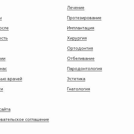
Лечение
ы
Протезирование
осле
Имплантация
ость
Хирургия
Ортодонтия
зии
Отбеливание
нас
Пародонтология
вью врачей
Эстетика
ти
Гнатология
сайта
вательское соглашение