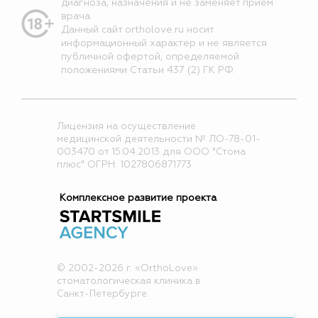
диагноза, назначения и не заменяет прием
врача.
Данный сайт ortholove.ru носит
информационный характер и не является
публичной офертой, определяемой
положениями Статьи 437 (2) ГК РФ.
Лицензия на осуществление
медицинской деятельности № ЛО-78-01-
003470 от 15.04.2013 для ООО "Стома
плюс" ОГРН: 1027806871773
Комплексное развитие проекта
© 2002-2026 г. «OrthoLove»
стоматологическая клиника в
Санкт-Петербурге.