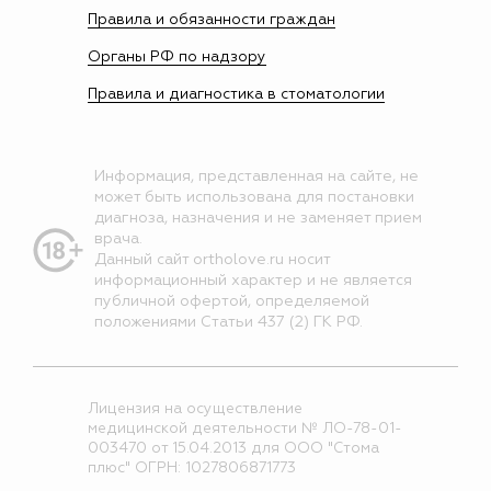
Правила и обязанности граждан
Органы РФ по надзору
Правила и диагностика в стоматологии
Информация, представленная на сайте, не
может быть использована для постановки
диагноза, назначения и не заменяет прием
врача.
Данный сайт ortholove.ru носит
информационный характер и не является
публичной офертой, определяемой
положениями Статьи 437 (2) ГК РФ.
Лицензия на осуществление
медицинской деятельности № ЛО-78-01-
003470 от 15.04.2013 для ООО "Стома
плюс" ОГРН: 1027806871773